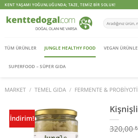
İçeriğe
KENT YAŞAMI YOĞUNLUĞUNDA; TAZE, TEMIZ BIR SOLUK!
atla
Ara:
TÜM ÜRÜNLER
JUNGLE HEALTHY FOOD
VEGAN ÜRÜNLE
SUPERFOOD – SÜPER GIDA
MARKET
/
TEMEL GIDA
/
FERMENTE & PROBIYOTI
Kişnişl
İndirim!
320,00
₺
Sevdiklerime
Ekle