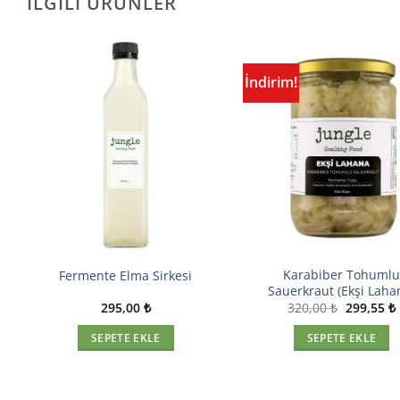
İLGILI ÜRÜNLER
İndirim!
Sevdiklerime
Sevdik
Ekle
Ek
Karabiber Tohuml
Fermente Elma Sirkesi
Sauerkraut (Ekşi Laha
Orijinal
295,00
₺
320,00
₺
299,55
₺
i
fiyat:
320,00 ₺.
f
SEPETE EKLE
SEPETE EKLE
 ₺.