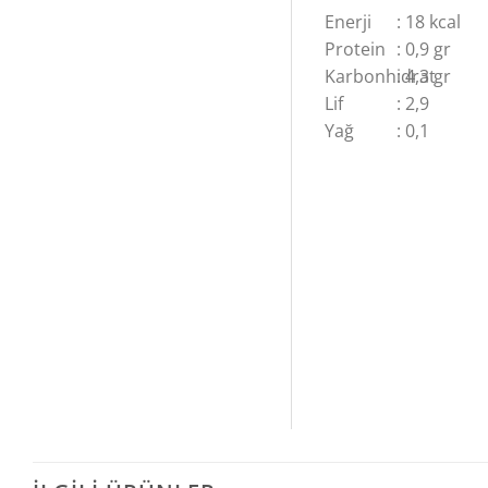
Enerji
: 18 kcal
Protein
: 0,9 gr
Karbonhidrat
: 4,3 gr
Lif
: 2,9
Yağ
: 0,1