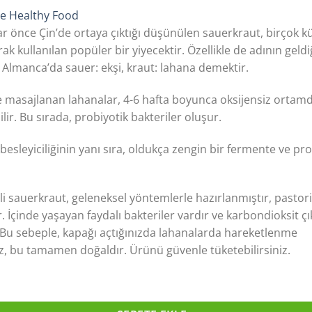
320,00 ₺.
fiyat:
le Healthy Food
299,55 ₺.
ar önce Çin’de ortaya çıktığı düşünülen sauerkraut, birçok k
ak kullanılan popüler bir yiyecektir. Özellikle de adının geldi
Almanca’da sauer: ekşi, kraut: lahana demektir.
e masajlanan lahanalar, 4-6 hafta boyunca oksijensiz ortam
lir. Bu sırada, probiyotik bakteriler oluşur.
besleyiciliğinin yanı sıra, oldukça zengin bir fermente ve pro
şli sauerkraut, geleneksel yöntemlerle hazırlanmıştır, pastor
. İçinde yaşayan faydalı bakteriler vardır ve karbondioksit ç
 Bu sebeple, kapağı açtığınızda lahanalarda hareketlenme
iz, bu tamamen doğaldır. Ürünü güvenle tüketebilirsiniz.
rkraut (Ekşi Lahana) adet