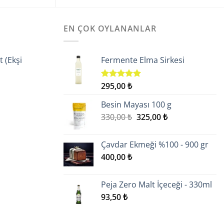
EN ÇOK OYLANANLAR
t (Ekşi
Fermente Elma Sirkesi
Şu
295,00
₺
5 üzerinden
andaki
5.00
oy
aldı
.
fiyat:
Besin Mayası 100 g
299,55 ₺.
Orijinal
Şu
330,00
₺
325,00
₺
fiyat:
andaki
330,00 ₺.
fiyat:
Çavdar Ekmeği %100 - 900 gr
325,00 ₺.
400,00
₺
Peja Zero Malt İçeceği - 330ml
93,50
₺