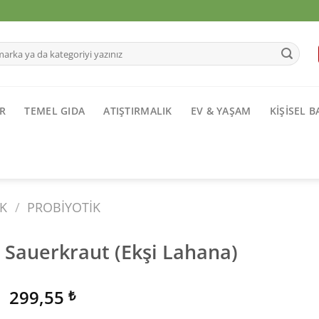
R
TEMEL GIDA
ATIŞTIRMALIK
EV & YAŞAM
KIŞISEL 
K
/
PROBIYOTIK
i Sauerkraut (Ekşi Lahana)
Orijinal
Şu
299,55
₺
fiyat:
andaki