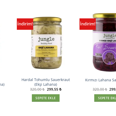
İndirim!
İndirim!
lerime
Sevdiklerime
le
Ekle
u
Hardal Tohumlu Sauerkraut
Kırmızı Lahana S
na)
(Ekşi Lahana)
Şu
Orijinal
Şu
Orij
320,00
₺
299,55
₺
320,00
₺
299
andaki
fiyat:
andaki
fiyat
iyat:
320,00 ₺.
fiyat:
320,
SEPETE EKLE
SEPETE EK
299,55 ₺.
299,55 ₺.