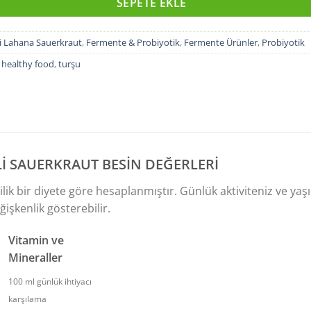
SEPETE EKLE
i Lahana Sauerkraut
,
Fermente & Probiyotik
,
Fermente Ürünler
,
Probiyotik
 healthy food
,
turşu
Lİ SAUERKRAUT BESİN DEĞERLERİ
lik bir diyete göre hesaplanmıştır. Günlük aktiviteniz ve yaş
işkenlik gösterebilir.
Vitamin ve
Mineraller
100 ml günlük ihtiyacı
karşılama