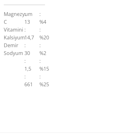
Magnezyum
:
:
C
13
%4
Vitamini
:
:
Kalsiyum
14,7
%20
Demir
:
:
Sodyum
30
%2
:
:
1,5
%15
:
:
661
%25