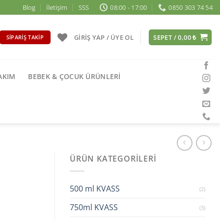
Blog
İletişim
SSS
08:00 - 17:00
0850 303 74 54
GIRIŞ YAP / ÜYE OL
SEPET /
0,00
₺
SIPARIŞ TAKIP
BAKIM
BEBEK & ÇOCUK ÜRÜNLERI
ÜRÜN KATEGORILERI
500 ml KVASS
(2)
750ml KVASS
(3)