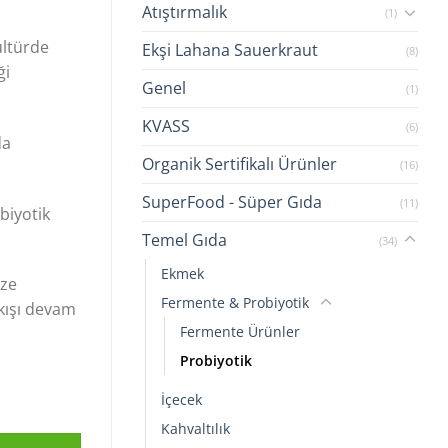
Atıştırmalık
(1)
ültürde
Ekşi Lahana Sauerkraut
(8)
ği
Genel
(1)
KVASS
(6)
da
Organik Sertifikalı Ürünler
(16)
SuperFood - Süper Gıda
(11)
biyotik
Temel Gıda
(34)
Ekmek
ize
Fermente & Probiyotik
ıkışı devam
Fermente Ürünler
Probiyotik
İçecek
Kahvaltılık