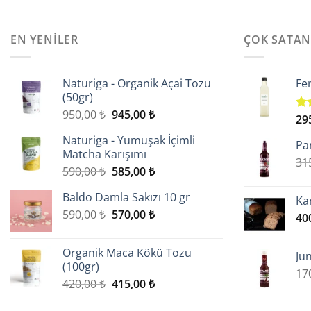
EN YENILER
ÇOK SATA
Naturiga - Organik Açai Tozu
Fe
(50gr)
Orijinal
Şu
950,00
₺
945,00
₺
29
5 ü
fiyat:
andaki
5.0
Naturiga - Yumuşak İçimli
ald
950,00 ₺.
fiyat:
Pa
Matcha Karışımı
945,00 ₺.
31
Orijinal
Şu
590,00
₺
585,00
₺
fiyat:
andaki
Baldo Damla Sakızı 10 gr
590,00 ₺.
fiyat:
Ka
Orijinal
Şu
590,00
₺
570,00
₺
585,00 ₺.
40
fiyat:
andaki
590,00 ₺.
fiyat:
Organik Maca Kökü Tozu
Ju
570,00 ₺.
(100gr)
17
Orijinal
Şu
420,00
₺
415,00
₺
fiyat:
andaki