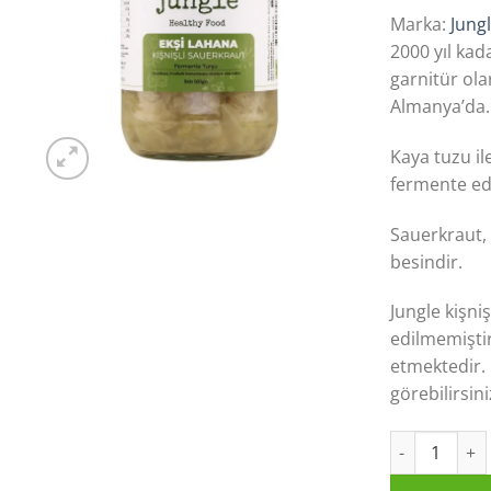
Marka:
Jung
2000 yıl kad
garnitür olar
Almanya’da. 
Kaya tuzu il
fermente edi
Sauerkraut, 
besindir.
Jungle kişni
edilmemiştir
etmektedir.
görebilirsin
Kişnişli Saue