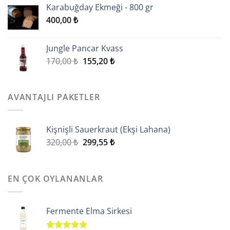
315,00 ₺.
fiyat:
Karabuğday Ekmeği - 800 gr
299,55 ₺.
400,00
₺
Jungle Pancar Kvass
Orijinal
Şu
170,00
₺
155,20
₺
fiyat:
andaki
170,00 ₺.
fiyat:
155,20 ₺.
AVANTAJLI PAKETLER
Kişnişli Sauerkraut (Ekşi Lahana)
Orijinal
Şu
320,00
₺
299,55
₺
fiyat:
andaki
320,00 ₺.
fiyat:
299,55 ₺.
EN ÇOK OYLANANLAR
Fermente Elma Sirkesi