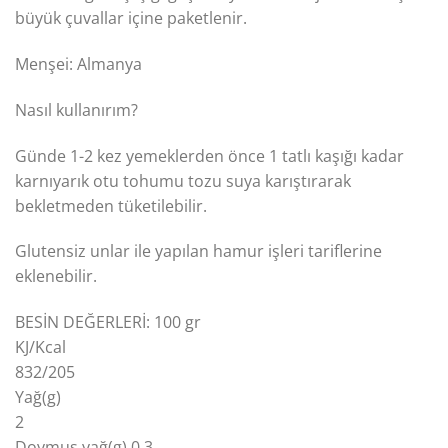
büyük çuvallar içine paketlenir.
Menşei: Almanya
Nasıl kullanırım?
Günde 1-2 kez yemeklerden önce 1 tatlı kaşığı kadar
karnıyarık otu tohumu tozu suya karıştırarak
bekletmeden tüketilebilir.
Glutensiz unlar ile yapılan hamur işleri tariflerine
eklenebilir.
BESİN DEĞERLERİ: 100 gr
KJ/Kcal
832/205
Yağ(g)
2
Doymuş yağ(g) 0,3