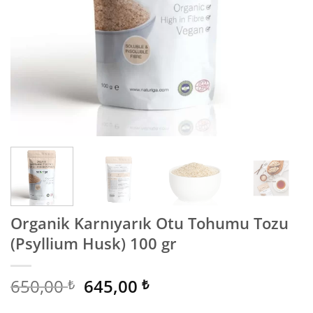
Organik Karnıyarık Otu Tohumu Tozu
(Psyllium Husk) 100 gr
Orijinal
Şu
650,00
645,00
₺
₺
fiyat:
andaki