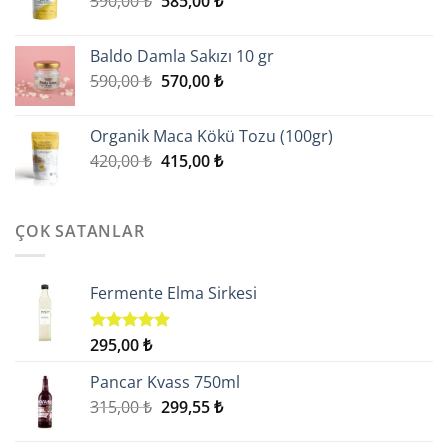
590,00
₺
585,00
₺
fiyat:
andaki
590,00 ₺.
fiyat:
Baldo Damla Sakızı 10 gr
585,00 ₺.
Orijinal
Şu
590,00
₺
570,00
₺
fiyat:
andaki
590,00 ₺.
fiyat:
Organik Maca Kökü Tozu (100gr)
570,00 ₺.
Orijinal
Şu
420,00
₺
415,00
₺
fiyat:
andaki
420,00 ₺.
fiyat:
415,00 ₺.
ÇOK SATANLAR
Fermente Elma Sirkesi
295,00
₺
5 üzerinden
5.00
oy
aldı
Pancar Kvass 750ml
Orijinal
Şu
315,00
₺
299,55
₺
fiyat:
andaki