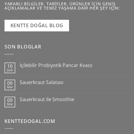
YARARLI BILGILER, TARIFLER, ÜRÜNLER IÇIN GENIŞ
AÇIKLAMALAR VE TEMIZ YAŞAMA DAIR HER ŞEY IÇIN:
KENTTE DOĞAL BLOG
SON BLOGLAR
İçilebilir Probiyotik Pancar Kvass
10
Şub
Sauerkraut Salatası
09
Mar
Sauerkraut ile Smoothie
09
Mar
KENTTEDOGAL.COM