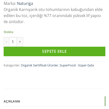
650,00 ₺.
fiyat:
Marka:
Naturiga
645,00 ₺.
Organik Karnıyarık otu tohumlarının kabuğundan elde
edilen bu toz, içerdiği %77 oranındaki yüksek lif yapısı
ile ünlüdür.
Stokta
Organik Karnıyarık Otu Tohumu Tozu (Psyllium Husk) 100 gr ad
SEPETE EKLE
Kategoriler:
Organik Sertifikalı Ürünler
,
SuperFood - Süper Gıda
AÇIKLAMA