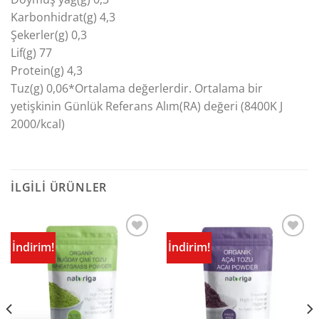
Karbonhidrat(g) 4,3
Şekerler(g) 0,3
Lif(g) 77
Protein(g) 4,3
Tuz(g) 0,06*Ortalama değerlerdir. Ortalama bir
yetişkinin Günlük Referans Alım(RA) değeri (8400K J
2000/kcal)
İLGILI ÜRÜNLER
İndirim!
İndirim!
Sevdiklerime
Sevdiklerime
Ekle
Ekle