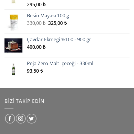
295,00
₺
5 üzerinden
5.00
oy
aldı
Besin Mayası 100 g
Orijinal
Şu
330,00
₺
325,00
₺
fiyat:
andaki
330,00 ₺.
fiyat:
Çavdar Ekmeği %100 - 900 gr
325,00 ₺.
400,00
₺
Peja Zero Malt İçeceği - 330ml
93,50
₺
BIZI TAKIP EDIN