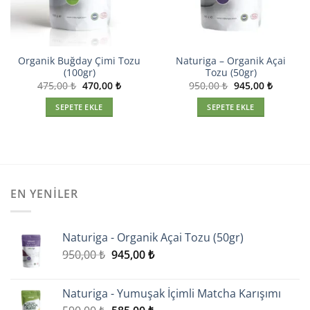
Organik Buğday Çimi Tozu
Naturiga – Organik Açai
(100gr)
Tozu (50gr)
Orijinal
Şu
Orijinal
Şu
475,00
₺
470,00
₺
950,00
₺
945,00
₺
fiyat:
andaki
fiyat:
andaki
475,00 ₺.
fiyat:
950,00 ₺.
fiyat:
SEPETE EKLE
SEPETE EKLE
 ₺.
470,00 ₺.
945,00 ₺
EN YENILER
Naturiga - Organik Açai Tozu (50gr)
Orijinal
Şu
950,00
₺
945,00
₺
fiyat:
andaki
950,00 ₺.
fiyat:
Naturiga - Yumuşak İçimli Matcha Karışımı
945,00 ₺.
Orijinal
Şu