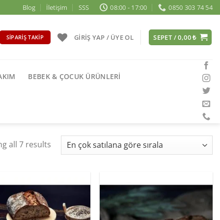
Blog
İletişim
SSS
08:00 - 17:00
0850 303 74 54
GIRIŞ YAP / ÜYE OL
SEPET /
0,00
₺
SIPARIŞ TAKIP
BAKIM
BEBEK & ÇOCUK ÜRÜNLERI
g all 7 results