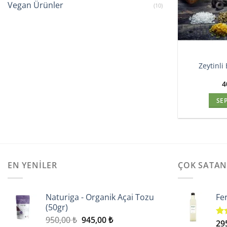
Vegan Ürünler
(10)
Zeytinli
4
SE
EN YENILER
ÇOK SATA
Naturiga - Organik Açai Tozu
Fe
(50gr)
Orijinal
Şu
950,00
₺
945,00
₺
29
5 ü