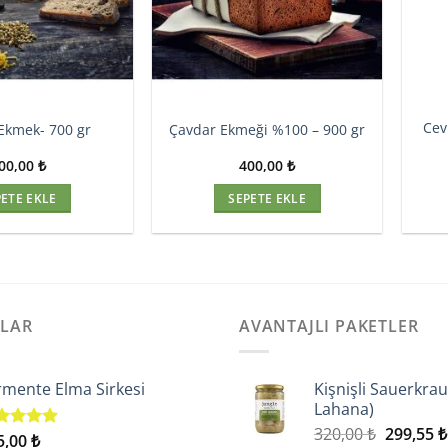
Cev
 Ekmek- 700 gr
Çavdar Ekmeği %100 – 900 gr
00,00
₺
400,00
₺
PETE EKLE
SEPETE EKLE
NLAR
AVANTAJLI PAKETLER
rmente Elma Sirkesi
Kişnişli Sauerkrau
Lahana)
Orijinal
320,00
₺
299,55
₺
5,00
₺
zerinden