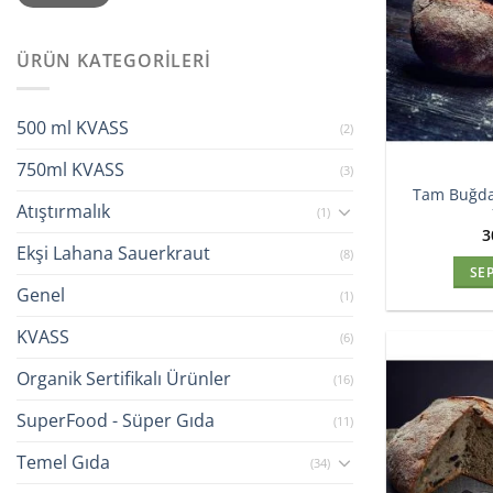
fiyat
fiyat
ÜRÜN KATEGORILERI
500 ml KVASS
(2)
750ml KVASS
(3)
Tam Buğda
Atıştırmalık
(1)
3
Ekşi Lahana Sauerkraut
(8)
SE
Genel
(1)
KVASS
(6)
Organik Sertifikalı Ürünler
(16)
SuperFood - Süper Gıda
(11)
Temel Gıda
(34)