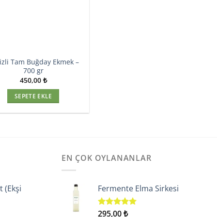
izli Tam Buğday Ekmek –
700 gr
450,00
₺
SEPETE EKLE
EN ÇOK OYLANANLAR
t (Ekşi
Fermente Elma Sirkesi
Şu
295,00
₺
5 üzerinden