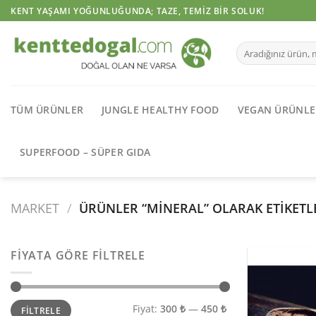
İçeriğe
KENT YAŞAMI YOĞUNLUĞUNDA; TAZE, TEMIZ BIR SOLUK!
atla
Ara:
TÜM ÜRÜNLER
JUNGLE HEALTHY FOOD
VEGAN ÜRÜNLE
SUPERFOOD – SÜPER GIDA
MARKET
/
ÜRÜNLER “MINERAL” OLARAK ETIKETL
FIYATA GÖRE FILTRELE
En
En
Fiyat:
300 ₺
—
450 ₺
FILTRELE
düşük
yüksek