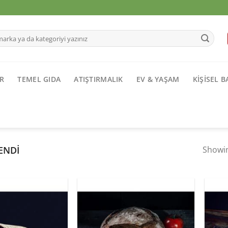
R
TEMEL GIDA
ATIŞTIRMALIK
EV & YAŞAM
KIŞISEL 
ENDI
Showin