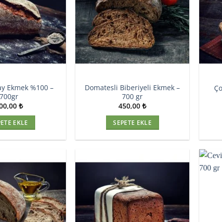
y Ekmek %100 –
Domatesli Biberiyeli Ekmek –
Ço
700gr
700 gr
00,00
₺
450,00
₺
PETE EKLE
SEPETE EKLE